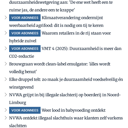
duurzaamheidswetgeving aan: 'De ene wet heeft een te
ruime jas, de andere een te krappe'
Klimaatverandering ondermijnt
VOOR ABONNEES
weerbaarheid agrifood: dit is nodig om tij te keren
Waarom retailers in de rij staan voor
VOOR ABONNEES
hybride zuivel
VMT 4 (2025): Duurzaamheid is meer dan
VOOR ABONNEES
CO2-reductie
Brouwgraan wordt clean-label emulgator: 'álles wordt
volledig benut'
Elke druppel telt: zo maak je duurzaamheid voedselveilig én
winstgevend
NVWA grijpt in bij illegale slachterij op boerderij in Noord-
Limburg
Weer lood in babyvoeding ontdekt
VOOR ABONNEES
NVWA ontdekt illegaal slachthuis waar klanten zelf varkens
slachtten