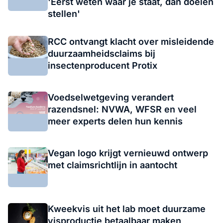
'Eerst weten waar je staat, dan doelen
stellen'
RCC ontvangt klacht over misleidende
duurzaamheidsclaims bij
insectenproducent Protix
Voedselwetgeving verandert
razendsnel: NVWA, WFSR en veel
meer experts delen hun kennis
Vegan logo krijgt vernieuwd ontwerp
met claimsrichtlijn in aantocht
Kweekvis uit het lab moet duurzame
visproductie betaalbaar maken