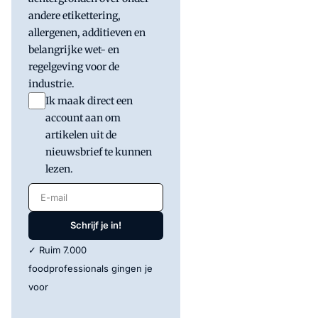
andere etikettering,
allergenen, additieven en
belangrijke wet- en
regelgeving voor de
industrie.
Ik maak direct een
account aan om
artikelen uit de
nieuwsbrief te kunnen
lezen.
E-mail
Schrijf je in!
✓ Ruim 7.000
foodprofessionals gingen je
voor