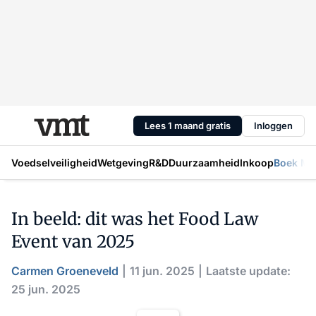
Lees 1 maand gratis
Inloggen
Voedselveiligheid
Wetgeving
R&D
Duurzaamheid
Inkoop
Boek Mic
In beeld: dit was het Food Law
Event van 2025
Carmen Groeneveld
11 jun. 2025
Laatste update:
25 jun. 2025