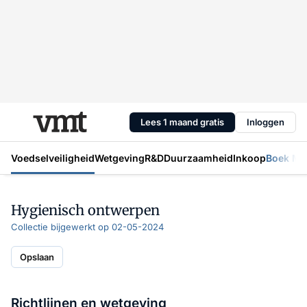
Lees 1 maand gratis
Inloggen
Voedselveiligheid
Wetgeving
R&D
Duurzaamheid
Inkoop
Boek Mic
Hygienisch ontwerpen
Collectie bijgewerkt op 02-05-2024
Opslaan
Richtlijnen en wetgeving