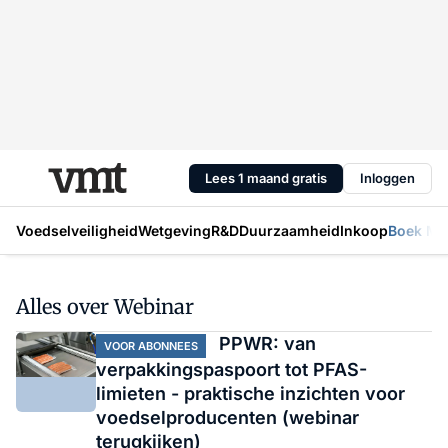
Lees 1 maand gratis
Inloggen
Voedselveiligheid
Wetgeving
R&D
Duurzaamheid
Inkoop
Boek Mic
Alles over Webinar
PPWR: van
VOOR ABONNEES
verpakkingspaspoort tot PFAS-
limieten - praktische inzichten voor
voedselproducenten (webinar
terugkijken)