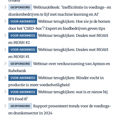
(video)
Webinar/eBook: 'Inefficiëntie in voedings- en
GESPONSORD
drankenbedrijven te lijf met machine learning en AI'
Webinar terugkijken: Hoe zie je de bomen
VOOR ABONNEES
door het 'CSRD-bos'? Expert en foodbedrijven geven tips
Webinar terugkijken: Dealen met MOAH
VOOR ABONNEES
en MOSH #2
Webinar terugkijken: Dealen met MOAH
VOOR ABONNEES
en MOSH #1
Webinar over verduurzaming van Aptean en
GESPONSORD
Rabobank
Webinar terugkijken: Minder vocht in
VOOR ABONNEES
productie is meer voedselveiligheid
Webinar terugkijken: wat is er nieuw bij
VOOR ABONNEES
IFS Food 8?
Rapport presenteert trends voor de voedings-
GESPONSORD
en drankensector in 2024