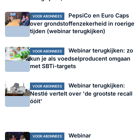
PepsiCo en Euro Caps
VOOR ABONNEES
over grondstoffenzekerheid in roerige
tijden (webinar terugkijken)
Webinar terugkijken: zo
VOOR ABONNEES
kun je als voedselproducent omgaan
met SBTi-targets
Webinar terugkijken:
VOOR ABONNEES
Nestlé vertelt over 'de grootste recall
óóit'
Webinar
VOOR ABONNEES