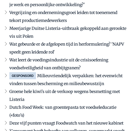
je werk en persoonlijke ontwikkeling?'
Vergrijzing en ondernemingsgroei leiden tot toenemend
tekort productiemedewerkers
Meerjarige Duitse Listeria-uitbraak gekoppeld aan gerookte
vis uit Polen
Wat gebeurde er de afgelopen tijd in herformulering? 'NAPV
speelt geen leidende rol'
Wat leert de voedingsindustrie uit de crisisoefening
voedselveiligheid van ontbijtgranen?
Milieuvriendelijk verpakken: het evenwicht
GESPONSORD
vinden tussen bescherming en milieubewustzijn
Groene hele kiwi's uit de verkoop wegens besmetting met
Listeria
Dutch Food Week: van groentepasta tot voedseleducatie
(+foto's)
Deze vijf punten vraagt Foodwatch van het nieuwe kabinet
'Consument heeft behoefte aan volkoren, supermarkt speelt