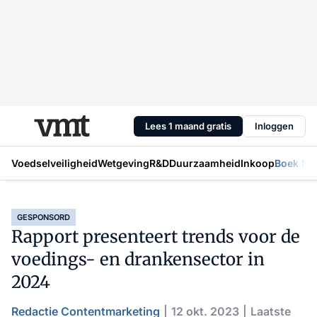
Lees 1 maand gratis
Inloggen
Voedselveiligheid
Wetgeving
R&D
Duurzaamheid
Inkoop
Boek Mic
GESPONSORD
Rapport presenteert trends voor de
voedings- en drankensector in
2024
Redactie Contentmarketing
12 okt. 2023
Laatste