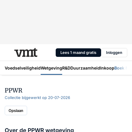
Lees 1 maand gratis
Inloggen
Voedselveiligheid
Wetgeving
R&D
Duurzaamheid
Inkoop
Boek Mic
PPWR
Collectie bijgewerkt op 20-07-2026
Opslaan
Over de PPWR wetgeving