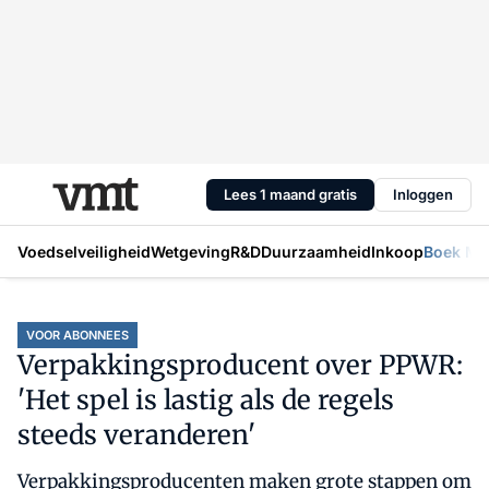
Lees 1 maand gratis
Inloggen
Voedselveiligheid
Wetgeving
R&D
Duurzaamheid
Inkoop
Boek Mic
VOOR ABONNEES
Verpakkingsproducent over PPWR:
'Het spel is lastig als de regels
steeds veranderen'
Verpakkingsproducenten maken grote stappen om