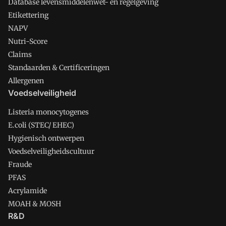
Database levensmiddelenwet- en regelgeving
Etikettering
NAPV
Nutri-Score
Claims
Standaarden & Certificeringen
Allergenen
Voedselveiligheid
Listeria monocytogenes
E.coli (STEC/ EHEC)
Hygienisch ontwerpen
Voedselveiligheidscultuur
Fraude
PFAS
Acrylamide
MOAH & MOSH
R&D