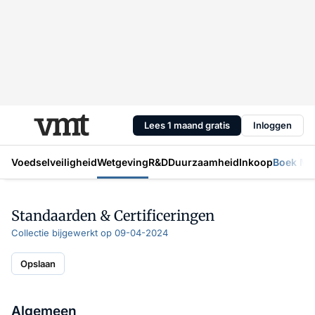
Lees 1 maand gratis
Inloggen
Voedselveiligheid
Wetgeving
R&D
Duurzaamheid
Inkoop
Boek Mic
Standaarden & Certificeringen
Collectie bijgewerkt op 09-04-2024
Opslaan
Algemeen