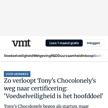
Lees 1 maand gratis
Inloggen
Voedselveiligheid
Wetgeving
R&D
Duurzaamheid
Inkoop
Boek Mic
VOOR ABONNEES
Zo verloopt Tony's Chocolonely's
weg naar certificering:
'Voedselveiligheid is het hoofddoel'
Tony's Chocolonely begon als startup, maar