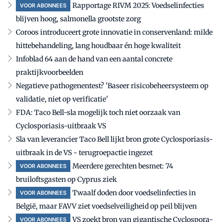
Rapportage RIVM 2025: Voedselinfecties
VOOR ABONNEES
blijven hoog, salmonella grootste zorg
Coroos introduceert grote innovatie in conservenland: milde
hittebehandeling, lang houdbaar én hoge kwaliteit
Infoblad 64 aan de hand van een aantal concrete
praktijkvoorbeelden
Negatieve pathogenentest? 'Baseer risicobeheersysteem op
validatie, niet op verificatie'
FDA: Taco Bell-sla mogelijk toch niet oorzaak van
Cyclosporiasis-uitbraak VS
Sla van leverancier Taco Bell lijkt bron grote Cyclosporiasis-
uitbraak in de VS - terugroepactie ingezet
Meerdere gerechten besmet: 74
VOOR ABONNEES
bruiloftsgasten op Cyprus ziek
Twaalf doden door voedselinfecties in
VOOR ABONNEES
België, maar FAVV ziet voedselveiligheid op peil blijven
VS zoekt bron van gigantische Cyclospora-
VOOR ABONNEES