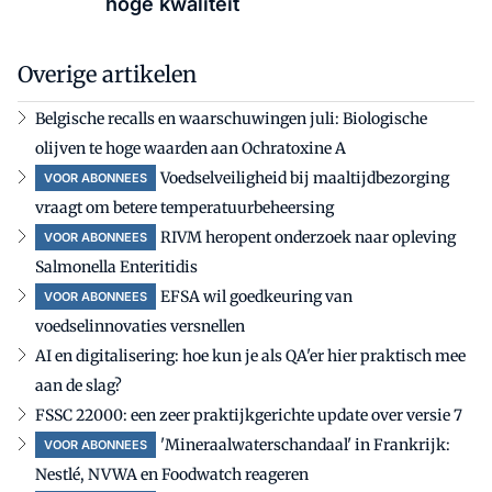
hoge kwaliteit
Overige artikelen
Belgische recalls en waarschuwingen juli: Biologische
olijven te hoge waarden aan Ochratoxine A
Voedselveiligheid bij maaltijdbezorging
VOOR ABONNEES
vraagt om betere temperatuurbeheersing
RIVM heropent onderzoek naar opleving
VOOR ABONNEES
Salmonella Enteritidis
EFSA wil goedkeuring van
VOOR ABONNEES
voedselinnovaties versnellen
AI en digitalisering: hoe kun je als QA'er hier praktisch mee
aan de slag?
FSSC 22000: een zeer praktijkgerichte update over versie 7
'Mineraalwaterschandaal' in Frankrijk:
VOOR ABONNEES
Nestlé, NVWA en Foodwatch reageren