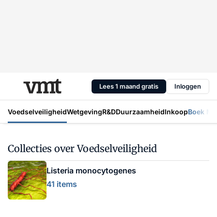
Lees 1 maand gratis
Inloggen
Voedselveiligheid
Wetgeving
R&D
Duurzaamheid
Inkoop
Boek Mic
Collecties over Voedselveiligheid
Listeria monocytogenes
41 items