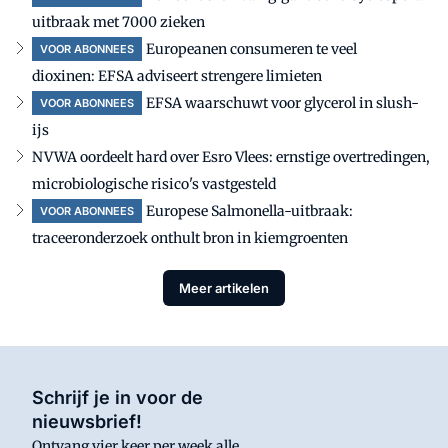
uitbraak met 7000 zieken
Europeanen consumeren te veel
VOOR ABONNEES
dioxinen: EFSA adviseert strengere limieten
EFSA waarschuwt voor glycerol in slush-
VOOR ABONNEES
ijs
NVWA oordeelt hard over Esro Vlees: ernstige overtredingen,
microbiologische risico's vastgesteld
Europese Salmonella-uitbraak:
VOOR ABONNEES
traceeronderzoek onthult bron in kiemgroenten
Meer artikelen
Schrijf je in voor de
nieuwsbrief!
Ontvang vier keer per week alle