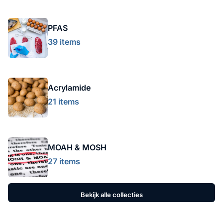
PFAS
39 items
Acrylamide
21 items
MOAH & MOSH
27 items
Bekijk alle collecties