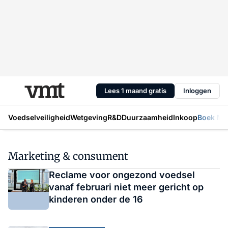
Lees 1 maand gratis
Inloggen
Voedselveiligheid
Wetgeving
R&D
Duurzaamheid
Inkoop
Boek Mic
Marketing & consument
Reclame voor ongezond voedsel
vanaf februari niet meer gericht op
kinderen onder de 16