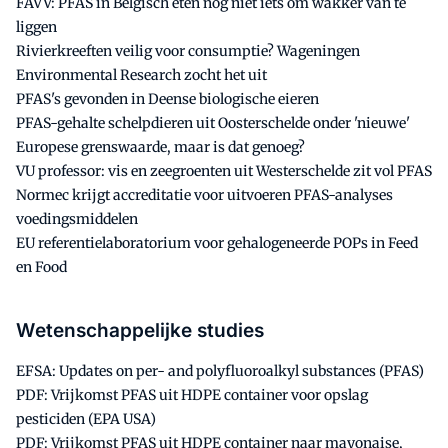
FAVV: PFAS in Belgisch eten nog niet iets om wakker van te
liggen
Rivierkreeften veilig voor consumptie? Wageningen
Environmental Research zocht het uit
PFAS's gevonden in Deense biologische eieren
PFAS-gehalte schelpdieren uit Oosterschelde onder 'nieuwe'
Europese grenswaarde, maar is dat genoeg?
VU professor: vis en zeegroenten uit Westerschelde zit vol PFAS
Normec krijgt accreditatie voor uitvoeren PFAS-analyses
voedingsmiddelen
EU referentielaboratorium voor gehalogeneerde POPs in Feed
en Food
Wetenschappelijke studies
EFSA: Updates on per- and polyfluoroalkyl substances (PFAS)
PDF: Vrijkomst PFAS uit HDPE container voor opslag
pesticiden (EPA USA)
PDF: Vrijkomst PFAS uit HDPE container naar mayonaise,