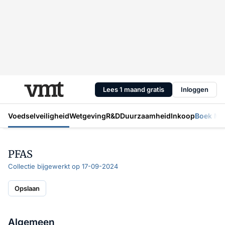
Lees 1 maand gratis
Inloggen
Voedselveiligheid
Wetgeving
R&D
Duurzaamheid
Inkoop
Boek Mic
PFAS
Collectie bijgewerkt op 17-09-2024
Opslaan
Algemeen