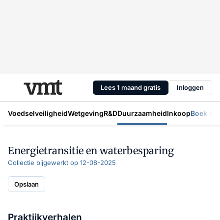
Lees 1 maand gratis
Inloggen
Voedselveiligheid
Wetgeving
R&D
Duurzaamheid
Inkoop
Boek Mic
Energietransitie en waterbesparing
Collectie bijgewerkt op 12-08-2025
Opslaan
Praktijkverhalen