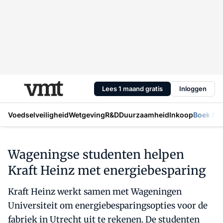
Lees 1 maand gratis
Inloggen
Voedselveiligheid
Wetgeving
R&D
Duurzaamheid
Inkoop
Boek Mic
Wageningse studenten helpen
Kraft Heinz met energiebesparing
Kraft Heinz werkt samen met Wageningen
Universiteit om energiebesparingsopties voor de
fabriek in Utrecht uit te rekenen. De studenten