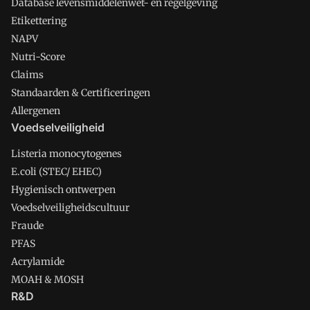
Database levensmiddelenwet- en regelgeving
Etikettering
NAPV
Nutri-Score
Claims
Standaarden & Certificeringen
Allergenen
Voedselveiligheid
Listeria monocytogenes
E.coli (STEC/ EHEC)
Hygienisch ontwerpen
Voedselveiligheidscultuur
Fraude
PFAS
Acrylamide
MOAH & MOSH
R&D