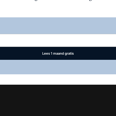
Log in
om dit artikel te lezen.
Lees 1 maand gratis