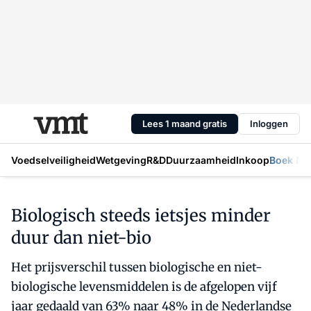
Lees 1 maand gratis
Inloggen
Voedselveiligheid
Wetgeving
R&D
Duurzaamheid
Inkoop
Boek Mic
Biologisch steeds ietsjes minder
duur dan niet-bio
Het prijsverschil tussen biologische en niet-
biologische levensmiddelen is de afgelopen vijf
jaar gedaald van 63% naar 48% in de Nederlandse