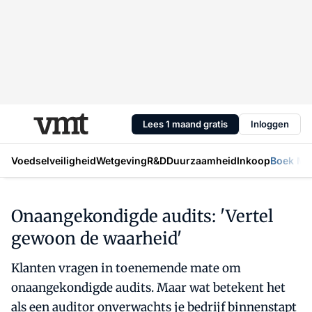
Lees 1 maand gratis
Inloggen
Voedselveiligheid
Wetgeving
R&D
Duurzaamheid
Inkoop
Boek Mic
Onaangekondigde audits: 'Vertel
gewoon de waarheid'
Klanten vragen in toenemende mate om
onaangekondigde audits. Maar wat betekent het
als een auditor onverwachts je bedrijf binnenstapt