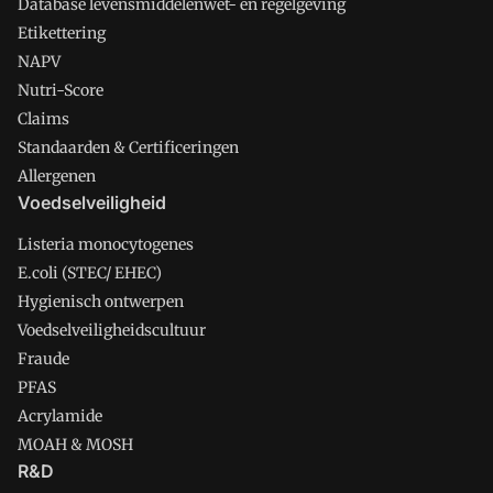
Database levensmiddelenwet- en regelgeving
Etikettering
NAPV
Nutri-Score
Claims
Standaarden & Certificeringen
Allergenen
Voedselveiligheid
Listeria monocytogenes
E.coli (STEC/ EHEC)
Hygienisch ontwerpen
Voedselveiligheidscultuur
Fraude
PFAS
Acrylamide
MOAH & MOSH
R&D