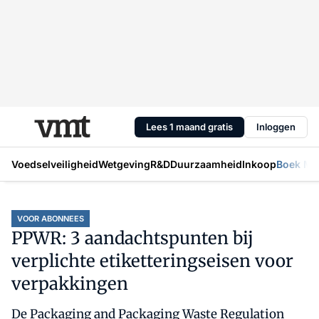
Lees 1 maand gratis
Inloggen
Voedselveiligheid
Wetgeving
R&D
Duurzaamheid
Inkoop
Boek Mic
VOOR ABONNEES
PPWR: 3 aandachtspunten bij
verplichte etiketteringseisen voor
verpakkingen
De Packaging and Packaging Waste Regulation