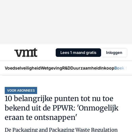
Lees 1 maand gratis
Inloggen
Voedselveiligheid
Wetgeving
R&D
Duurzaamheid
Inkoop
Boek Mic
VOOR ABONNEES
10 belangrijke punten tot nu toe
bekend uit de PPWR: 'Onmogelijk
eraan te ontsnappen'
De Packaging and Packaging Waste Regulation