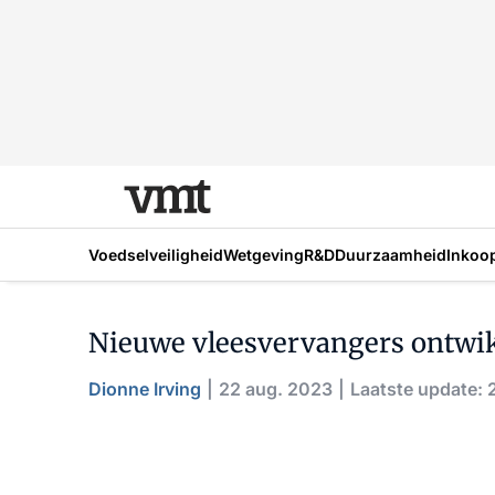
Voedselveiligheid
Wetgeving
R&D
Duurzaamheid
Inkoo
Nieuwe vleesvervangers ontwikk
Dionne Irving
22 aug. 2023
Laatste update: 