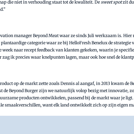
hap die niet in verhouding staat tot de kwaliteit. De
sweet spot
zit du
d.”
novation manager Beyond Meat waar ze sinds Juli werkzaam is. Hi
plantaardige categorie waar ze bij HelloFresh Benelux de strategie v
ke week naar recept feedback van klanten gekeken, waarin je specif
 zag ik precies waar knelpunten lagen, maar ook hoe snel de klantp
roduct op de markt zette zoals Dennis al aangaf, in 2013 kwam de Be
t de Beyond Burger zijn we natuurlijk volop bezig met innovatie, zo
uurzame producten ontwikkelen, passend bij de markt waar je ligt. Ma
ale smaakverschillen, want elk land ontwikkelt zich op zijn eigen ma