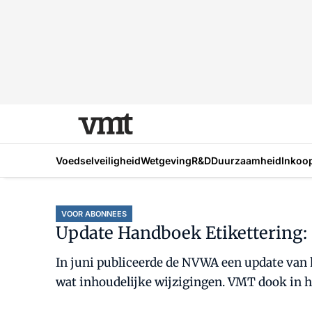
Voedselveiligheid
Wetgeving
R&D
Duurzaamheid
Inkoo
VOOR ABONNEES
Update Handboek Etikettering: 
In juni publiceerde de NVWA een update van 
wat inhoudelijke wijzigingen. VMT dook in he