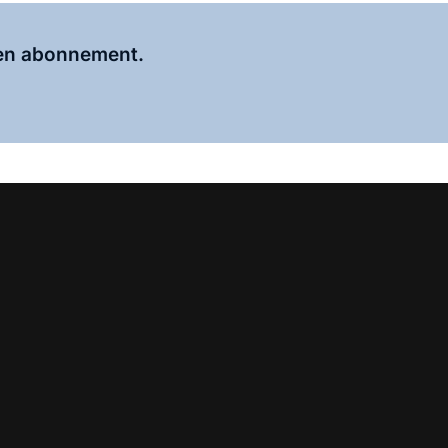
Al abonnee?
Log hier in.
 een abonnement.