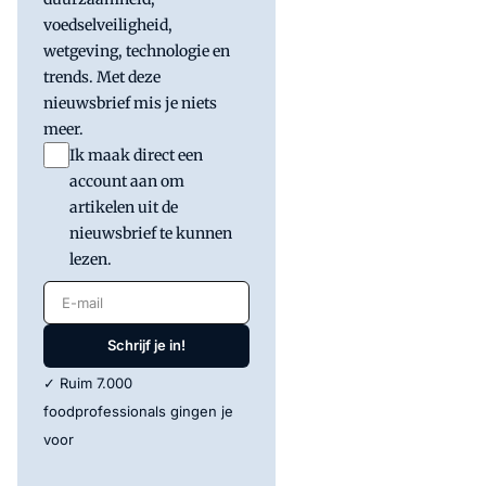
voedselveiligheid,
wetgeving, technologie en
trends. Met deze
nieuwsbrief mis je niets
meer.
Ik maak direct een
account aan om
artikelen uit de
nieuwsbrief te kunnen
lezen.
E-mail
Schrijf je in!
✓ Ruim 7.000
foodprofessionals gingen je
voor