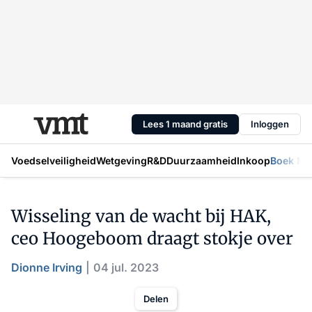
Lees 1 maand gratis
Inloggen
Voedselveiligheid
Wetgeving
R&D
Duurzaamheid
Inkoop
Boek Mic
Wisseling van de wacht bij HAK,
ceo Hoogeboom draagt stokje over
Dionne Irving
04 jul. 2023
Delen