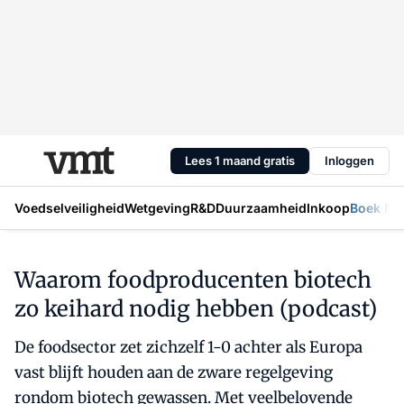
Lees 1 maand gratis
Inloggen
Voedselveiligheid
Wetgeving
R&D
Duurzaamheid
Inkoop
Boek Mic
Waarom foodproducenten biotech
zo keihard nodig hebben (podcast)
De foodsector zet zichzelf 1-0 achter als Europa
vast blijft houden aan de zware regelgeving
rondom biotech gewassen. Met veelbelovende