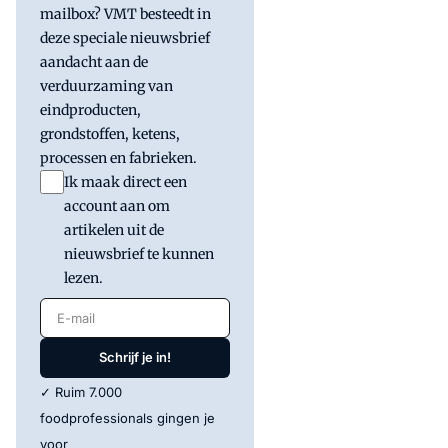
mailbox? VMT besteedt in
deze speciale nieuwsbrief
aandacht aan de
verduurzaming van
eindproducten,
grondstoffen, ketens,
processen en fabrieken.
Ik maak direct een
account aan om
artikelen uit de
nieuwsbrief te kunnen
lezen.
E-mail
Schrijf je in!
✓ Ruim 7.000
foodprofessionals gingen je
voor