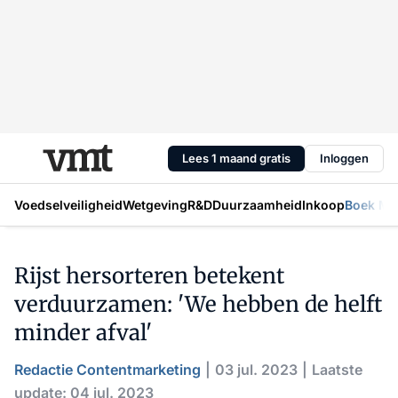
Lees 1 maand gratis
Inloggen
Voedselveiligheid
Wetgeving
R&D
Duurzaamheid
Inkoop
Boek Mic
Rijst hersorteren betekent
verduurzamen: 'We hebben de helft
minder afval'
Redactie Contentmarketing
03 jul. 2023
Laatste
update: 04 jul. 2023