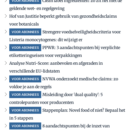
Clean label ingrediënten: zo zit het met de
VOOR ABONNEES
geldende wet- en regelgeving
Hof van Justitie beperkt gebruik van gezondheidsclaims
voor botanicals
Strengere voedselveiligheidscriteria voor
VOOR ABONNEES
Listeria monocytogenes: dit wijzigt er
PPWR: 3 aandachtspunten bij verplichte
VOOR ABONNEES
etiketteringseisen voor verpakkingen
Analyse Nutri-Score: aanbevolen en afgeraden in
verschillende EU-lidstaten
NVWA onderzoekt medische claims: zo
VOOR ABONNEES
voldoe je aan de regels
Misleiding door 'dual quality': 5
VOOR ABONNEES
controlepunten voor producenten
Stappenplan: Novel food of niet? Bepaal het
VOOR ABONNEES
in 5 stappen
8 aandachtspunten bij de inzet van
VOOR ABONNEES