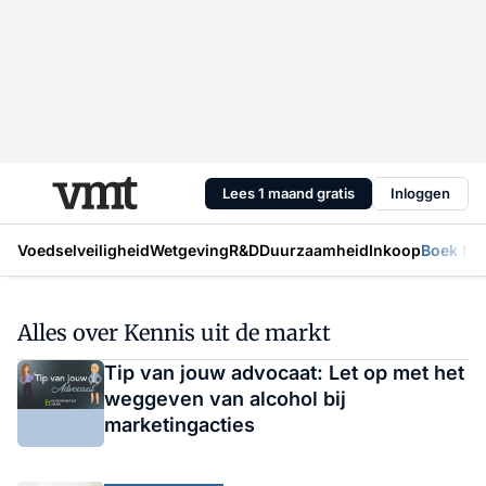
Lees 1 maand gratis
Inloggen
Voedselveiligheid
Wetgeving
R&D
Duurzaamheid
Inkoop
Boek Mic
Alles over Kennis uit de markt
Tip van jouw advocaat: Let op met het
weggeven van alcohol bij
marketingacties