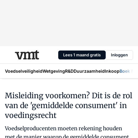
Lees 1 maand gratis
Inloggen
Voedselveiligheid
Wetgeving
R&D
Duurzaamheid
Inkoop
Boek Mic
Misleiding voorkomen? Dit is de rol
van de 'gemiddelde consument' in
voedingsrecht
Voedselproducenten moeten rekening houden
met de manier waarop de gemiddelde consument