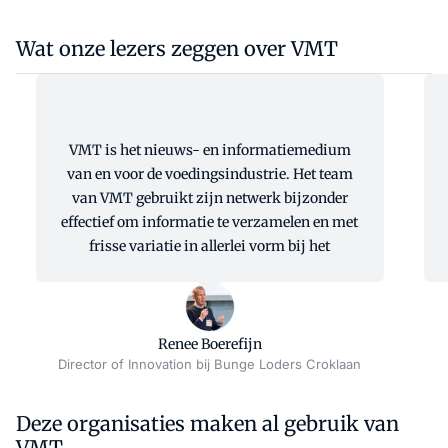
Wat onze lezers zeggen over VMT
VMT is het nieuws- en informatiemedium
van en voor de voedingsindustrie. Het team
van VMT gebruikt zijn netwerk bijzonder
effectief om informatie te verzamelen en met
frisse variatie in allerlei vorm bij het
professionele voedingspubliek te brengen.
We leven in een tijd met steeds snellere
verandering en inhoudelijke informatie is
essentieel. Selectie op relevantie en korte en
Renee Boerefijn
Director of Innovation bij Bunge Loders Croklaan
krachtige boodschappen zijn belangrijk om
de essentie effectief te vangen en te brengen.
VMT is een positieve kracht om onze
Deze organisaties maken al gebruik van
industrie vooruit te helpen.
VMT