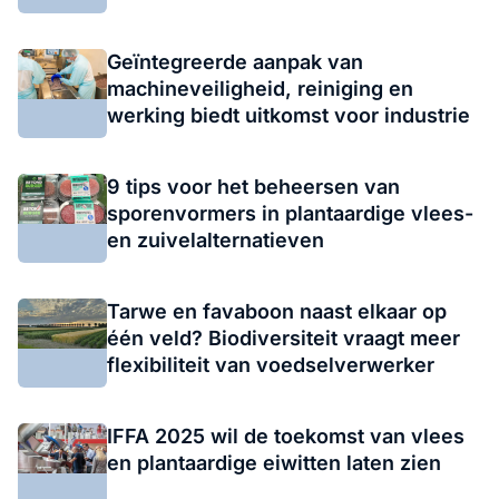
Geïntegreerde aanpak van
machineveiligheid, reiniging en
werking biedt uitkomst voor industrie
9 tips voor het beheersen van
sporenvormers in plantaardige vlees-
en zuivelalternatieven
Tarwe en favaboon naast elkaar op
één veld? Biodiversiteit vraagt meer
flexibiliteit van voedselverwerker
IFFA 2025 wil de toekomst van vlees
en plantaardige eiwitten laten zien