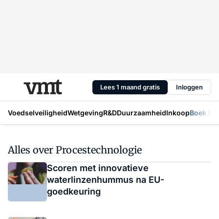
Lees 1 maand gratis
Inloggen
Voedselveiligheid
Wetgeving
R&D
Duurzaamheid
Inkoop
Boek Mic
Alles over Procestechnologie
Scoren met innovatieve
waterlinzenhummus na EU-
goedkeuring