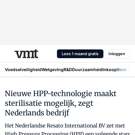
Lees 1 maand gratis
Inloggen
Voedselveiligheid
Wetgeving
R&D
Duurzaamheid
Inkoop
Boek Mic
Nieuwe HPP-technologie maakt
sterilisatie mogelijk, zegt
Nederlands bedrijf
Het Nederlandse Resato International BV zet met
High Pressure Processing (HPP) een volgende stap: