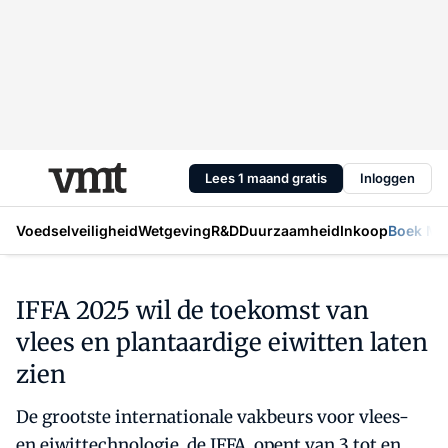
Lees 1 maand gratis
Inloggen
Voedselveiligheid
Wetgeving
R&D
Duurzaamheid
Inkoop
Boek Mic
IFFA 2025 wil de toekomst van
vlees en plantaardige eiwitten laten
zien
De grootste internationale vakbeurs voor vlees-
en eiwittechnologie, de IFFA, opent van 3 tot en