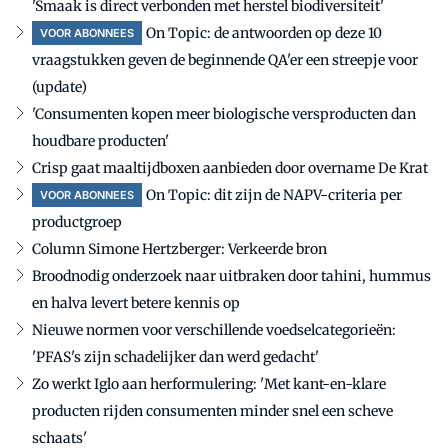
'Smaak is direct verbonden met herstel biodiversiteit'
On Topic: de antwoorden op deze 10
VOOR ABONNEES
vraagstukken geven de beginnende QA'er een streepje voor
(update)
'Consumenten kopen meer biologische versproducten dan
houdbare producten'
Crisp gaat maaltijdboxen aanbieden door overname De Krat
On Topic: dit zijn de NAPV-criteria per
VOOR ABONNEES
productgroep
Column Simone Hertzberger: Verkeerde bron
Broodnodig onderzoek naar uitbraken door tahini, hummus
en halva levert betere kennis op
Nieuwe normen voor verschillende voedselcategorieën:
'PFAS's zijn schadelijker dan werd gedacht'
Zo werkt Iglo aan herformulering: 'Met kant-en-klare
producten rijden consumenten minder snel een scheve
schaats'