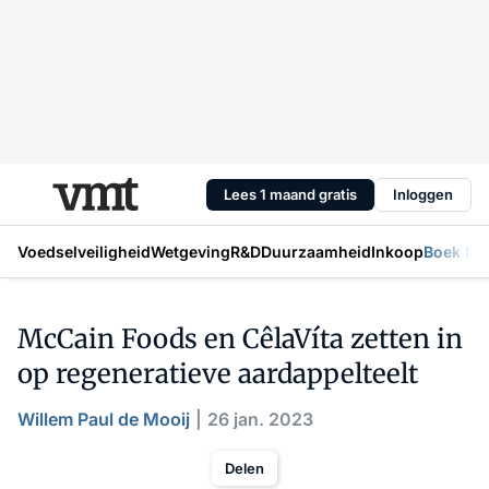
Lees 1 maand gratis
Inloggen
Voedselveiligheid
Wetgeving
R&D
Duurzaamheid
Inkoop
Boek Mic
McCain Foods en CêlaVíta zetten in
op regeneratieve aardappelteelt
Willem Paul de Mooij
26 jan. 2023
Delen