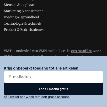
Mensen & loopbaan
Marketing & consument
Voeding & gezondheid
Technologie & techniek
Product & Bedrijfsnieuws
VMT is onderdeel van VMN media. Lees in
ons manifest
waar
VMN media voor staat. Op gebruik van deze site zijn de
volgende regelingen van toepassing:
Algemene Voorwaarden
Krijg onbeperkt toegang tot alle artikelen.
en
Privacy en Cookie beleid
|
Privacy instellingen
Lees 1 maand gratis
of 1 artikel per week met een gratis account.