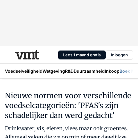
Lees 1 maand gratis
Inloggen
Voedselveiligheid
Wetgeving
R&D
Duurzaamheid
Inkoop
Boek Mic
Nieuwe normen voor verschillende
voedselcategorieën: 'PFAS's zijn
schadelijker dan werd gedacht'
Drinkwater, vis, eieren, vlees maar ook groentes.
Allemaal zaken die we op min of meer dagelijkse