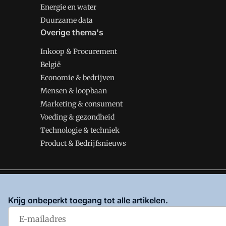
Energie en water
Duurzame data
Overige thema's
Inkoop & Procurement
België
Economie & bedrijven
Mensen & loopbaan
Marketing & consument
Voeding & gezondheid
Technologie & techniek
Product & Bedrijfsnieuws
VMT is onderdeel van VMN media. Lees in
ons manifes
Krijg onbeperkt toegang tot alle artikelen.
en
Privacy en Cookie beleid
|
Privacy instellingen