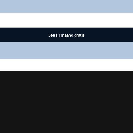
Log in
om dit artikel te lezen.
Lees 1 maand gratis