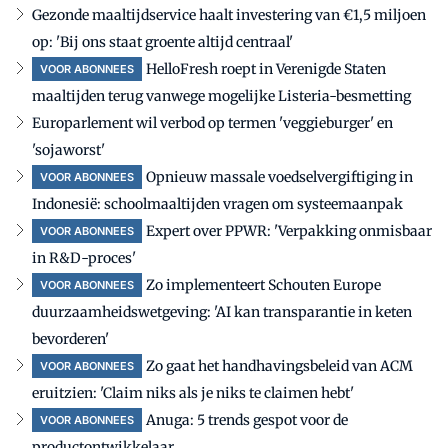
Gezonde maaltijdservice haalt investering van €1,5 miljoen
op: 'Bij ons staat groente altijd centraal'
HelloFresh roept in Verenigde Staten
VOOR ABONNEES
maaltijden terug vanwege mogelijke Listeria-besmetting
Europarlement wil verbod op termen 'veggieburger' en
'sojaworst'
Opnieuw massale voedselvergiftiging in
VOOR ABONNEES
Indonesië: schoolmaaltijden vragen om systeemaanpak
Expert over PPWR: 'Verpakking onmisbaar
VOOR ABONNEES
in R&D-proces'
Zo implementeert Schouten Europe
VOOR ABONNEES
duurzaamheidswetgeving: 'AI kan transparantie in keten
bevorderen'
Zo gaat het handhavingsbeleid van ACM
VOOR ABONNEES
eruitzien: 'Claim niks als je niks te claimen hebt'
Anuga: 5 trends gespot voor de
VOOR ABONNEES
productontwikkelaar