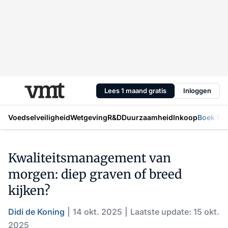
Lees 1 maand gratis
Inloggen
Voedselveiligheid
Wetgeving
R&D
Duurzaamheid
Inkoop
Boek Mic
Kwaliteitsmanagement van
morgen: diep graven of breed
kijken?
Didi de Koning
14 okt. 2025
Laatste update: 15 okt.
2025