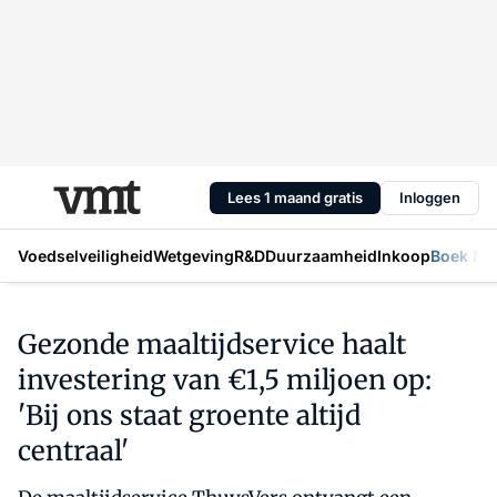
Lees 1 maand gratis
Inloggen
Voedselveiligheid
Wetgeving
R&D
Duurzaamheid
Inkoop
Boek Mic
Gezonde maaltijdservice haalt
investering van €1,5 miljoen op:
'Bij ons staat groente altijd
centraal'