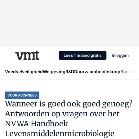
Lees 1 maand gratis
Inloggen
Voedselveiligheid
Wetgeving
R&D
Duurzaamheid
Inkoop
Boek Mic
VOOR ABONNEES
Wanneer is goed ook goed genoeg?
Antwoorden op vragen over het
NVWA Handboek
Levensmiddelenmicrobiologie