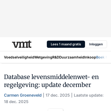
Lees 1 maand gratis
Inloggen
Voedselveiligheid
Wetgeving
R&D
Duurzaamheid
Inkoop
Boek Mic
Database levensmiddelenwet- en
regelgeving: update december
Carmen Groeneveld
17 dec. 2025
Laatste update:
18 dec. 2025