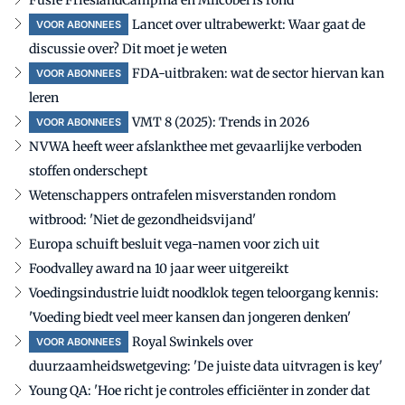
Lancet over ultrabewerkt: Waar gaat de
VOOR ABONNEES
discussie over? Dit moet je weten
FDA-uitbraken: wat de sector hiervan kan
VOOR ABONNEES
leren
VMT 8 (2025): Trends in 2026
VOOR ABONNEES
NVWA heeft weer afslankthee met gevaarlijke verboden
stoffen onderschept
Wetenschappers ontrafelen misverstanden rondom
witbrood: 'Niet de gezondheidsvijand'
Europa schuift besluit vega-namen voor zich uit
Foodvalley award na 10 jaar weer uitgereikt
Voedingsindustrie luidt noodklok tegen teloorgang kennis:
'Voeding biedt veel meer kansen dan jongeren denken'
Royal Swinkels over
VOOR ABONNEES
duurzaamheidswetgeving: 'De juiste data uitvragen is key'
Young QA: 'Hoe richt je controles efficiënter in zonder dat