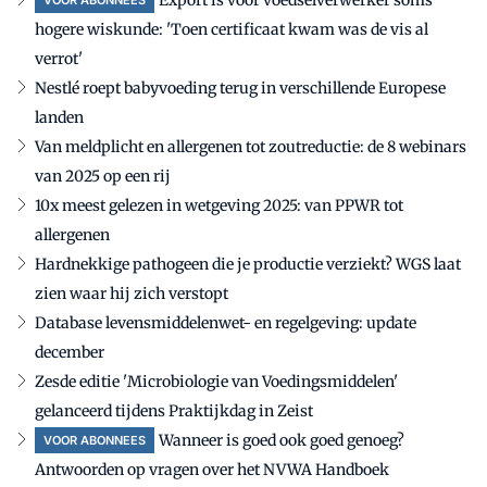
Export is voor voedselverwerker soms
VOOR ABONNEES
hogere wiskunde: 'Toen certificaat kwam was de vis al
verrot'
Nestlé roept babyvoeding terug in verschillende Europese
landen
Van meldplicht en allergenen tot zoutreductie: de 8 webinars
van 2025 op een rij
10x meest gelezen in wetgeving 2025: van PPWR tot
allergenen
Hardnekkige pathogeen die je productie verziekt? WGS laat
zien waar hij zich verstopt
Database levensmiddelenwet- en regelgeving: update
december
Zesde editie 'Microbiologie van Voedingsmiddelen'
gelanceerd tijdens Praktijkdag in Zeist
Wanneer is goed ook goed genoeg?
VOOR ABONNEES
Antwoorden op vragen over het NVWA Handboek