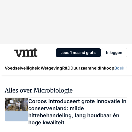
Lees 1 maand gratis
Inloggen
Voedselveiligheid
Wetgeving
R&D
Duurzaamheid
Inkoop
Boek Mic
Alles over Microbiologie
Coroos introduceert grote innovatie in
conservenland: milde
hittebehandeling, lang houdbaar én
hoge kwaliteit