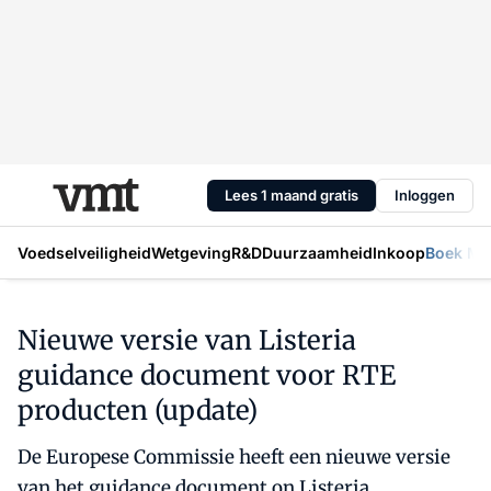
Lees 1 maand gratis
Inloggen
Voedselveiligheid
Wetgeving
R&D
Duurzaamheid
Inkoop
Boek Mic
Nieuwe versie van Listeria
guidance document voor RTE
producten (update)
De Europese Commissie heeft een nieuwe versie
van het guidance document on Listeria