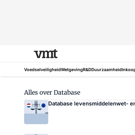
Voedselveiligheid
Wetgeving
R&D
Duurzaamheid
Inkoo
Alles over Database
Database levensmiddelenwet- en