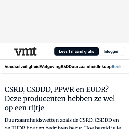
Lees 1 maand gratis
Inloggen
Voedselveiligheid
Wetgeving
R&D
Duurzaamheid
Inkoop
Boek Mic
CSRD, CSDDD, PPWR en EUDR?
Deze producenten hebben ze wel
op een rijtje
Duurzaamheidswetten zoals de CSRD, CSDDD en
de EUDR houden bedrijven bezig. Hoe bereid je je