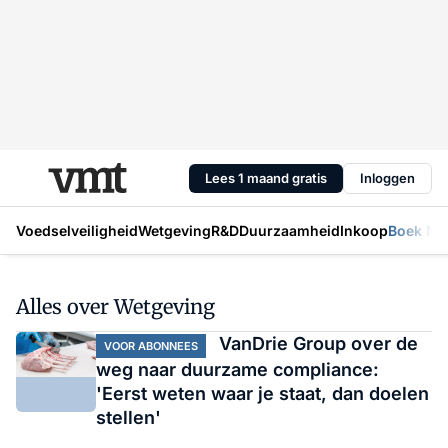
Lees 1 maand gratis
Inloggen
Voedselveiligheid
Wetgeving
R&D
Duurzaamheid
Inkoop
Boek Mic
Alles over Wetgeving
VanDrie Group over de
VOOR ABONNEES
weg naar duurzame compliance:
'Eerst weten waar je staat, dan doelen
stellen'