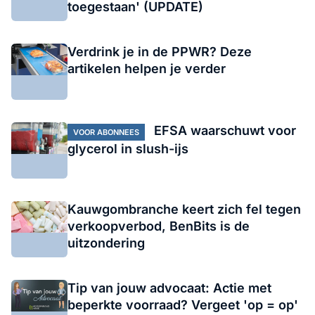
toegestaan' (UPDATE)
Verdrink je in de PPWR? Deze
artikelen helpen je verder
EFSA waarschuwt voor
VOOR ABONNEES
glycerol in slush-ijs
Kauwgombranche keert zich fel tegen
verkoopverbod, BenBits is de
uitzondering
Tip van jouw advocaat: Actie met
beperkte voorraad? Vergeet 'op = op'