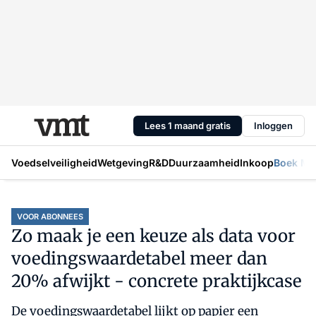
Lees 1 maand gratis
Inloggen
Voedselveiligheid
Wetgeving
R&D
Duurzaamheid
Inkoop
Boek Mic
VOOR ABONNEES
Zo maak je een keuze als data voor
voedingswaardetabel meer dan
20% afwijkt - concrete praktijkcase
De voedingswaardetabel lijkt op papier een