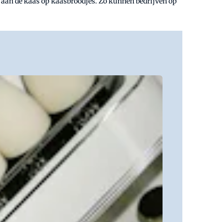
 aan de kaas op kaasbroodjes. Zo kunnen bedrijven op