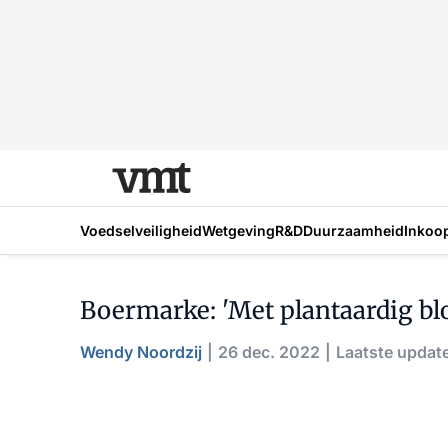
Voedselveiligheid
Wetgeving
R&D
Duurzaamheid
Inkoo
Boermarke: 'Met plantaardig blo
Wendy Noordzij
26 dec. 2022
Laatste update