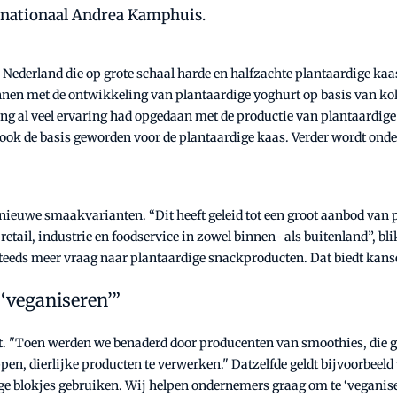
ernationaal Andrea Kamphuis.
Nederland die op grote schaal harde en halfzachte plantaardige kaa
nnen met de ontwikkeling van plantaardige yoghurt op basis van koko
 al veel ervaring had opgedaan met de productie van plantaardige yo
 ook de basis geworden voor de plantaardige kaas. Verder wordt ond
nieuwe smaakvarianten. “Dit heeft geleid tot een groot aanbod van 
retail, industrie en foodservice in zowel binnen- als buitenland”, 
 steeds meer vraag naar plantaardige snackproducten. Dat biedt kans
‘veganiseren’”
rt. "Toen werden we benaderd door producenten van smoothies, die g
en, dierlijke producten te verwerken." Datzelfde geldt bijvoorbeeld
ige blokjes gebruiken. Wij helpen ondernemers graag om te ‘veganise