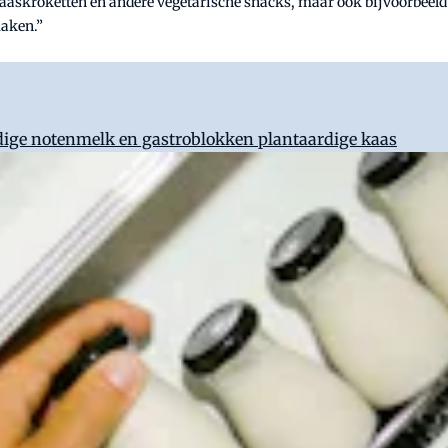
aaskroketten en andere vegetarische snacks, maar ook bijvoorbeeld
aken.”
rdige notenmelk en gastroblokken plantaardige kaas