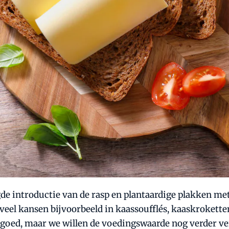
gde introductie van de rasp en plantaardige plakken m
f veel kansen bijvoorbeeld in kaassoufflés, kaaskroket
l goed, maar we willen de voedingswaarde nog verder ver