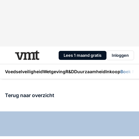
Lees 1 maand gratis
Inloggen
Voedselveiligheid
Wetgeving
R&D
Duurzaamheid
Inkoop
Boek Mic
Terug naar overzicht