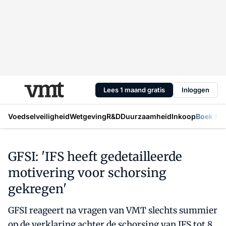
Lees 1 maand gratis
Inloggen
Voedselveiligheid
Wetgeving
R&D
Duurzaamheid
Inkoop
Boek Mic
GFSI: 'IFS heeft gedetailleerde
motivering voor schorsing
gekregen'
GFSI reageert na vragen van VMT slechts summier
op de verklaring achter de schorsing van IFS tot 8