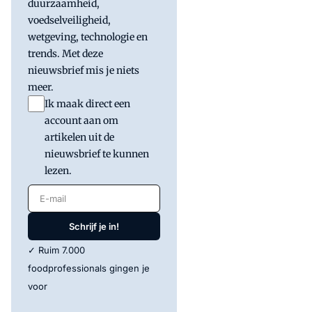
duurzaamheid,
voedselveiligheid,
wetgeving, technologie en
trends. Met deze
nieuwsbrief mis je niets
meer.
Ik maak direct een
account aan om
artikelen uit de
nieuwsbrief te kunnen
lezen.
E-mail
Schrijf je in!
✓ Ruim 7.000
foodprofessionals gingen je
voor