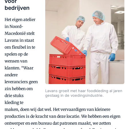
voor
bedrijven
Het eigen atelier
in Noord-
Macedonië stelt
Lavans in staat
om flexibel in te
spelen op de
wensen van
klanten. “Waar
andere
leveranciers geen
zin hebben om
Lavans groeit met haar foodkleding al jaren
drie stuks
gestaag in de voedingsindustrie.
kleding te
maken, doen wij dat wel. Het vervaardigen van kleinere
producties is de kracht van deze locatie. We hebben een eigen
ontwerper en een bureau dat patronen maakt, we zetten