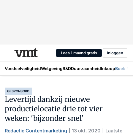
Lees 1 maand gratis
Inloggen
Voedselveiligheid
Wetgeving
R&D
Duurzaamheid
Inkoop
Boek Mic
GESPONSORD
Levertijd dankzij nieuwe
productielocatie drie tot vier
weken: 'bijzonder snel'
Redactie Contentmarketing
13 okt. 2020
Laatste