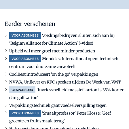
Eerder verschenen
Voedingsbedrijven sluiten zich aan bij
VOOR ABONNEES
'Belgian Alliance for Climate Action' (+video)
Upfield wil meer groei met minder producten
Mondelez International opent technisch
VOOR ABONNEES
centrum voor duurzame cacaoteelt
CoolBest introduceert 'on the go' verpakkingen
NVWA, Unilever en KFC spreken tijdens De Week van VMT
'Invriessnelheid massief karton is 35% korter
GESPONSORD
dan golfkarton'
Verpakkingstechniek gaat voedselverspilling tegen
'Smaakprofessor' Peter Klosse: 'Geef
VOOR ABONNEES
groente en fruit smaak terug'
Hak oogst duurzame boerenkool en rode bieten