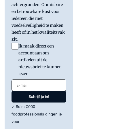
achtergronden. Onmisbare
en betrouwbare kost voor
iedereen die met
voedselveiligheid te maken
heeft of in het kwaliteitsvak
zit.
Ik maak direct een
account aan om
artikelen uit de
nieuwsbrief te kunnen
lezen.
E-mail
Schrijf je in!
✓ Ruim 7.000
foodprofessionals gingen je
voor