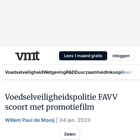
Lees 1 maand gratis
Inloggen
Voedselveiligheid
Wetgeving
R&D
Duurzaamheid
Inkoop
Boek Mic
Voedselveiligheidspolitie FAVV
scoort met promotiefilm
Willem Paul de Mooij
04 jan. 2023
Delen