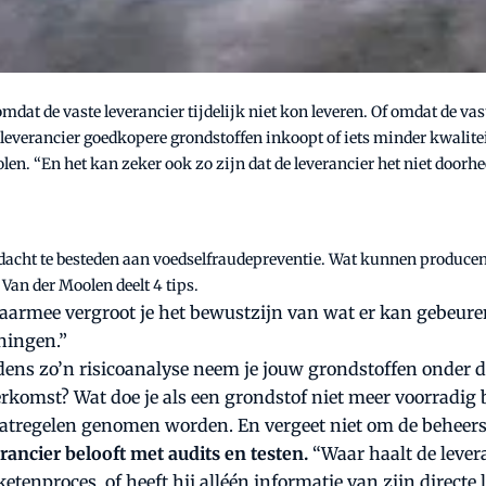
mdat de vaste leverancier tijdelijk niet kon leveren. Of omdat de va
n leverancier goedkopere grondstoffen inkoopt of iets minder kwaliteit
olen. “En het kan zeker ook zo zijn dat de leverancier het niet doorheef
aandacht te besteden aan voedselfraudepreventie. Wat kunnen produce
Van der Moolen deelt 4 tips.
aarmee vergroot je het bewustzijn van wat er kan gebeuren
ningen.”
dens zo’n risicoanalyse neem je jouw grondstoffen onder de 
komst? Wat doe je als een grondstof niet meer voorradig bli
regelen genomen worden. En vergeet niet om de beheersmaa
rancier belooft met audits en testen.
“Waar haalt de lever
 ketenproces, of heeft hij alléén informatie van zijn direct