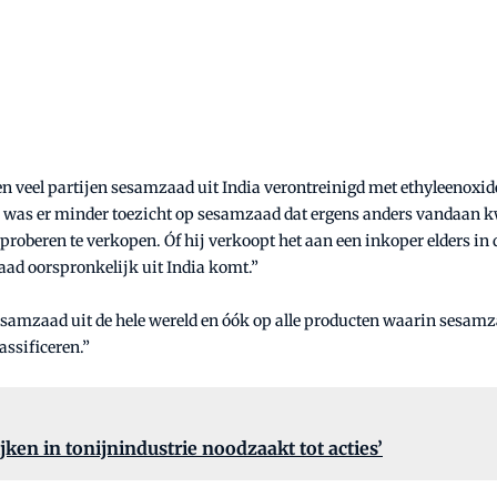
eel partijen sesamzaad uit India verontreinigd met ethyleenoxide. 
e was er minder toezicht op sesamzaad dat ergens anders vandaan 
roberen te verkopen. Óf hij verkoopt het aan een inkoper elders in 
aad oorspronkelijk uit India komt.”
 sesamzaad uit de hele wereld en óók op alle producten waarin sesam
lassificeren.”
en in tonijnindustrie noodzaakt tot acties’