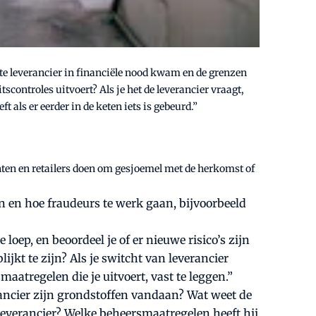
ste leverancier in financiële nood kwam en de grenzen
scontroles uitvoert? Als je het de leverancier vraagt,
t als er eerder in de keten iets is gebeurd.”
nten en retailers doen om gesjoemel met de herkomst of
 en hoe fraudeurs te werk gaan, bijvoorbeeld
loep, en beoordeel je of er nieuwe risico’s zijn
jkt te zijn? Als je switcht van leverancier
tregelen die je uitvoert, vast te leggen.”
ancier zijn grondstoffen vandaan? Wat weet de
e leverancier? Welke beheersmaatregelen heeft hij