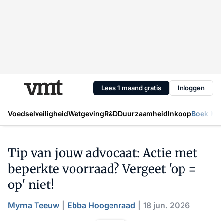
Lees 1 maand gratis
Inloggen
Voedselveiligheid
Wetgeving
R&D
Duurzaamheid
Inkoop
Boek Mic
Tip van jouw advocaat: Actie met
beperkte voorraad? Vergeet 'op =
op' niet!
Myrna Teeuw
Ebba Hoogenraad
18 jun. 2026