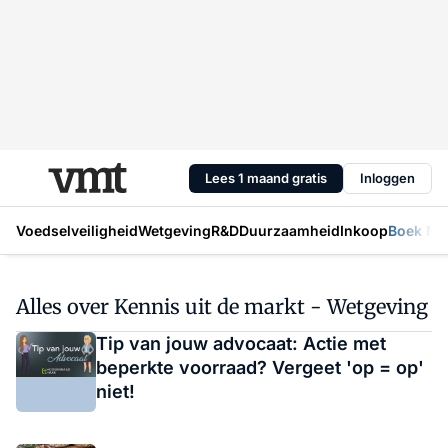
Lees 1 maand gratis
Inloggen
Voedselveiligheid
Wetgeving
R&D
Duurzaamheid
Inkoop
Boek Mic
Alles over Kennis uit de markt - Wetgeving
Tip van jouw advocaat: Actie met
beperkte voorraad? Vergeet 'op = op'
niet!