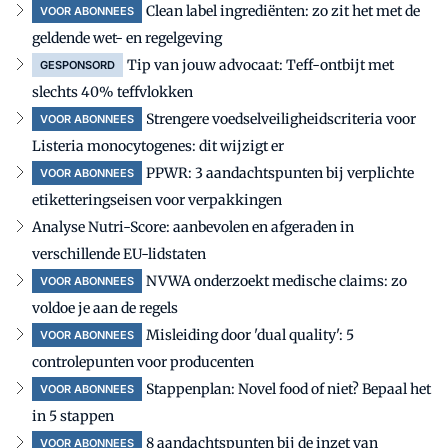
Clean label ingrediënten: zo zit het met de
VOOR ABONNEES
geldende wet- en regelgeving
Tip van jouw advocaat: Teff-ontbijt met
GESPONSORD
slechts 40% teffvlokken
Strengere voedselveiligheidscriteria voor
VOOR ABONNEES
Listeria monocytogenes: dit wijzigt er
PPWR: 3 aandachtspunten bij verplichte
VOOR ABONNEES
etiketteringseisen voor verpakkingen
Analyse Nutri-Score: aanbevolen en afgeraden in
verschillende EU-lidstaten
NVWA onderzoekt medische claims: zo
VOOR ABONNEES
voldoe je aan de regels
Misleiding door 'dual quality': 5
VOOR ABONNEES
controlepunten voor producenten
Stappenplan: Novel food of niet? Bepaal het
VOOR ABONNEES
in 5 stappen
8 aandachtspunten bij de inzet van
VOOR ABONNEES