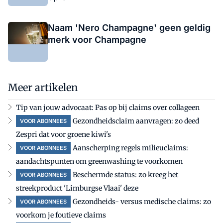
Naam 'Nero Champagne' geen geldig
merk voor Champagne
Meer artikelen
Tip van jouw advocaat: Pas op bij claims over collageen
Gezondheidsclaim aanvragen: zo deed
VOOR ABONNEES
Zespri dat voor groene kiwi's
Aanscherping regels milieuclaims:
VOOR ABONNEES
aandachtspunten om greenwashing te voorkomen
Beschermde status: zo kreeg het
VOOR ABONNEES
streekproduct 'Limburgse Vlaai' deze
Gezondheids- versus medische claims: zo
VOOR ABONNEES
voorkom je foutieve claims